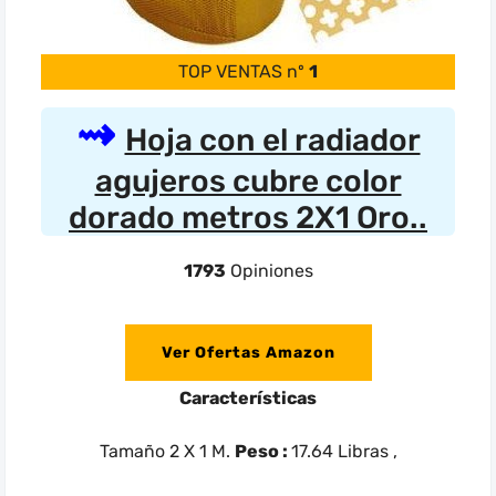
TOP VENTAS nº
1
Hoja con el radiador
agujeros cubre color
dorado metros 2X1 Oro..
1793
Opiniones
Ver Ofertas Amazon
Características
Tamaño 2 X 1 M.
Peso :
17.64 Libras ,