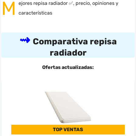
M
ejores repisa radiador ✅, precio, opiniones y
características
Comparativa repisa
radiador
Ofertas actualizadas:
Buscar
TOP VENTAS