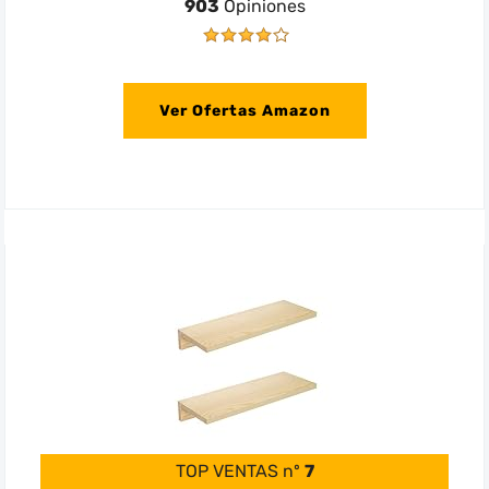
903
Opiniones
Ver Ofertas Amazon
TOP VENTAS nº
7