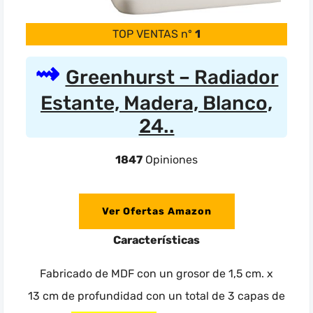
TOP VENTAS nº
1
Greenhurst – Radiador
Estante, Madera, Blanco,
24..
1847
Opiniones
Ver Ofertas Amazon
Características
Fabricado de MDF con un grosor de 1,5 cm. x
13 cm de profundidad con un total de 3 capas de