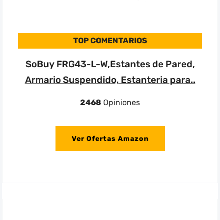
TOP COMENTARIOS
SoBuy FRG43-L-W,Estantes de Pared,
Armario Suspendido, Estanteria para..
2468
Opiniones
Ver Ofertas Amazon