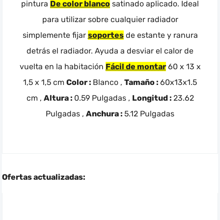
pintura
De color blanco
satinado aplicado. Ideal
para utilizar sobre cualquier radiador
simplemente fijar
soportes
de estante y ranura
detrás el radiador. Ayuda a desviar el calor de
vuelta en la habitación
Fácil de montar
60 x 13 x
1,5 x 1,5 cm
Color :
Blanco ,
Tamaño :
60x13x1.5
cm ,
Altura :
0.59 Pulgadas ,
Longitud :
23.62
Pulgadas ,
Anchura :
5.12 Pulgadas
Ofertas actualizadas: