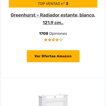
TOP VENTAS nº
3
Greenhurst – Radiador estante, blanco,
121.9 cm..
1708
Opiniones
Ver Ofertas Amazon