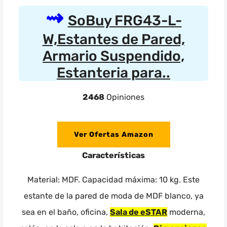
SoBuy FRG43-L-
W,Estantes de Pared,
Armario Suspendido,
Estanteria para..
2468
Opiniones
Ver Ofertas Amazon
Características
Material: MDF. Capacidad máxima: 10 kg. Este
estante de la pared de moda de MDF blanco, ya
sea en el baño, oficina,
Sala de eSTAR
moderna,