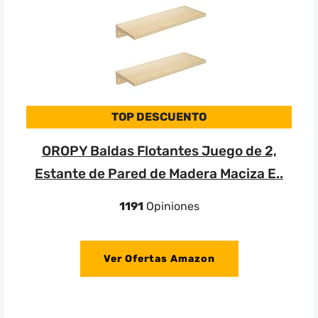
TOP DESCUENTO
OROPY Baldas Flotantes Juego de 2,
Estante de Pared de Madera Maciza E..
1191
Opiniones
Ver Ofertas Amazon