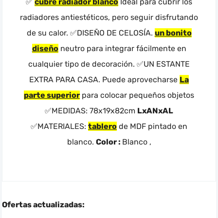
✅
cubre radiador blanco
Ideal para cubrir los
radiadores antiestéticos, pero seguir disfrutando
de su calor. ✅DISEÑO DE CELOSÍA.
un bonito
diseño
neutro para integrar fácilmente en
cualquier tipo de decoración. ✅UN ESTANTE
EXTRA PARA CASA. Puede aprovecharse
La
parte superior
para colocar pequeños objetos
✅MEDIDAS: 78x19x82cm
LxANxAL
✅MATERIALES:
tablero
de MDF pintado en
blanco.
Color :
Blanco ,
Ofertas actualizadas: