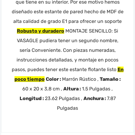
que tiene en su interior. Por ese motivo hemos
diseñado este estante de pared hecho de MDF de
alta calidad de grado E1 para ofrecer un soporte
Robusto y duradero
MONTAJE SENCILLO: Si
VASAGLE pudiera tener un segundo nombre,
sería Conveniente. Con piezas numeradas,
instrucciones detalladas, y montaje en pocos
pasos, puedes tener este estante flotante listo
En
poco tiempo
Color :
Marrón Rústico ,
Tamaño :
60 x 20 x 3,8 cm ,
Altura :
1.5 Pulgadas ,
Longitud :
23.62 Pulgadas ,
Anchura :
7.87
Pulgadas