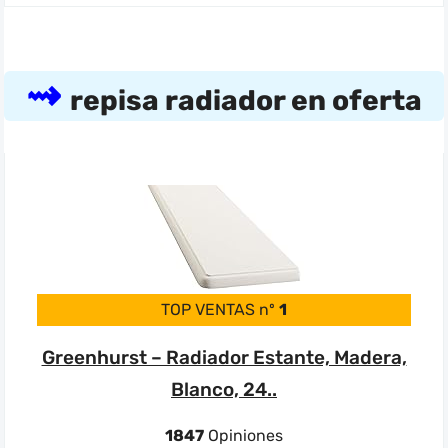
repisa radiador en oferta
TOP VENTAS nº
1
Greenhurst – Radiador Estante, Madera,
Blanco, 24..
1847
Opiniones