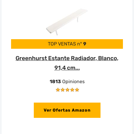
TOP VENTAS nº
9
Greenhurst Estante Radiador, Blanco,
91,4 cm...
1813
Opiniones
Ver Ofertas Amazon