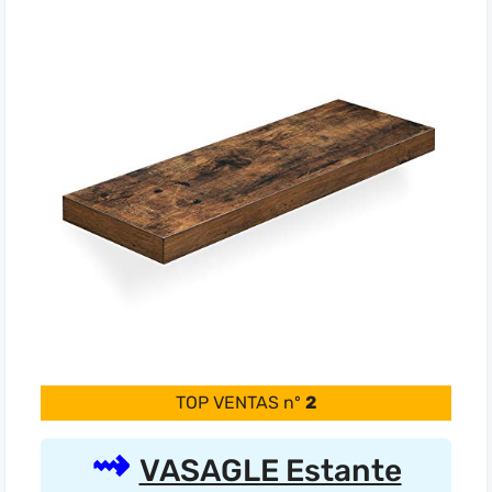
TOP VENTAS nº
2
VASAGLE Estante