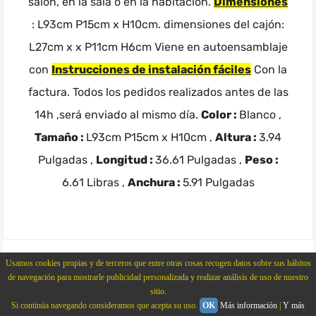
salón, en la sala o en la habitación.
Dimensiones
: L93cm P15cm x H10cm. dimensiones del cajón:
L27cm x x P11cm H6cm Viene en autoensamblaje
con
Instrucciones de instalación fáciles
Con la
factura. Todos los pedidos realizados antes de las
14h ,será enviado al mismo día.
Color :
Blanco ,
Tamaño :
L93cm P15cm x H10cm ,
Altura :
3.94
Pulgadas ,
Longitud :
36.61 Pulgadas ,
Peso :
6.61 Libras ,
Anchura :
5.91 Pulgadas
Usamos cookies propias y de terceros que entre otras cosas recogen datos sobre sus hábitos
Ofertas actualizadas:
de navegación para mostrarle publicidad personalizada y realizar análisis de uso de nuestro
sitio.
Si continúa navegando consideramos que acepta su uso.
OK
Más información
|
Y más