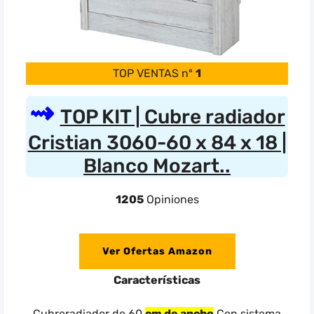
TOP VENTAS nº
1
TOP KIT | Cubre radiador
Cristian 3060-60 x 84 x 18 |
Blanco Mozart..
1205
Opiniones
Ver Ofertas Amazon
Características
Cubreradiador de 60
cm de ancho
Con sistema