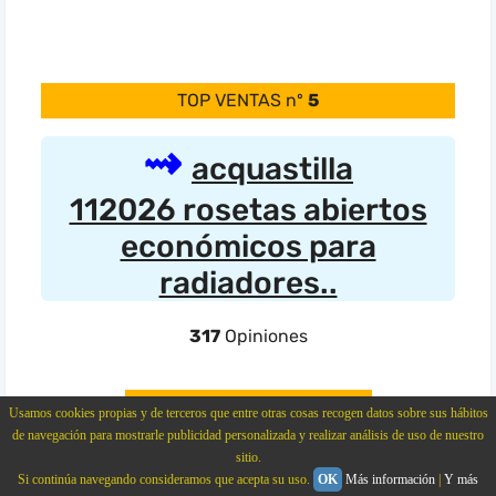
TOP VENTAS nº
5
acquastilla
112026 rosetas abiertos
económicos para
radiadores..
317
Opiniones
Usamos cookies propias y de terceros que entre otras cosas recogen datos sobre sus hábitos
Ver Ofertas Amazon
de navegación para mostrarle publicidad personalizada y realizar análisis de uso de nuestro
sitio.
Características
Si continúa navegando consideramos que acepta su uso.
OK
Más información
|
Y más